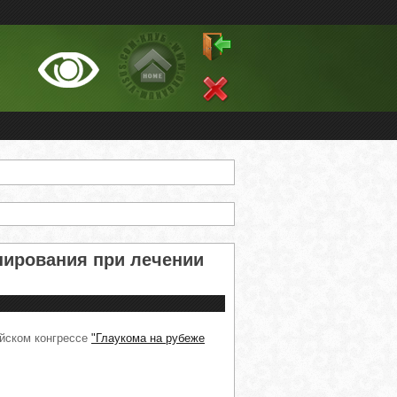
нирования при лечении
ийском конгрессе
"Глаукома на рубеже