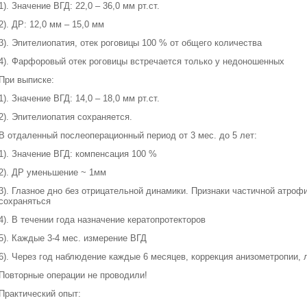
1). Значение ВГД: 22,0 – 36,0 мм рт.ст.
2). ДР: 12,0 мм – 15,0 мм
3). Эпителиопатия, отек роговицы 100 % от общего количества
4). Фарфоровый отек роговицы встречается только у недоношенных
При выписке:
1). Значение ВГД: 14,0 – 18,0 мм рт.ст.
2). Эпителиопатия сохраняется.
В отдаленный послеоперационный период от 3 мес. до 5 лет:
1). Значение ВГД: компенсация 100 %
2). ДР уменьшение ~ 1мм
3). Глазное дно без отрицательной динамики. Признаки частичной атроф
сохраняться
4). В течении года назначение кератопротекторов
5). Каждые 3-4 мес. измерение ВГД
6). Через год наблюдение каждые 6 месяцев, коррекция анизометропии,
Повторные операции не проводили!
Практический опыт: