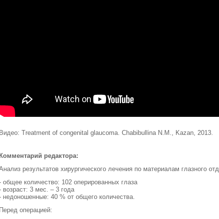
Видео: Treatment of congenital glaucoma. Сhabibullina N.M., Kazan, 2013.
Комментарий редактора:
Анализ результатов хирургического лечения по материалам глазного от
- общее количество: 102 оперированных глаза
- возраст: 3 мес. – 3 года
- недоношенные: 40 % от общего количества.
Перед операцией: