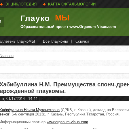
ЭНЦИКЛОПЕДИЯ
КАРТА ОФТАЛЬМОЛОГИИ
МЫ
Глауко
Я
Образовательный проект www.Organum-Visus.com
юллетень ГлаукоМЫ
Все Глаукомы
Ссылки
Главная
Вы здесь
Хабибуллина Н.М. Преимущества спонч-дре
врожденной глаукомы.
пт, 01/17/2014 - 14:44
|
Golubev Sergey
Хабибуллина Наиля Мухаметовна
(ДРКБ, г. Казань), доклад на Всеросс
веков"
5-6 сентября 2013г., г. Казань, Республика Татарстан, Россия.
Информационный партнер
www.organum-visus.com