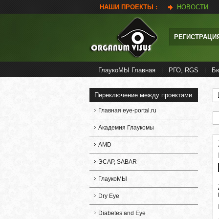
НАШИ ПРОЕКТЫ :
НОВОСТИ
РЕГИСТРАЦИ
ГлаукоМЫ Главная
РГО, RGS
Б
Переключение между проектами
Главная eye-portal.ru
Академия Глаукомы
AMD
ЭСАР, SABAR
ГлаукоМЫ
Dry Eye
Diabetes and Eye