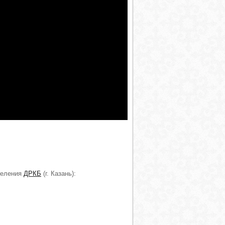
деления
ДРКБ
(г. Казань):