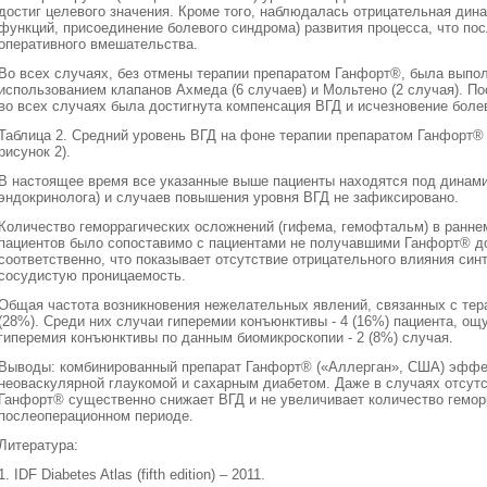
достиг целевого значения. Кроме того, наблюдалась отрицательная дин
функций, присоединение болевого синдрома) развития процесса, что по
оперативного вмешательства.
Во всех случаях, без отмены терапии препаратом Ганфорт®, была выпо
использованием клапанов Ахмеда (6 случаев) и Мольтено (2 случая). По
во всех случаях была достигнута компенсация ВГД и исчезновение боле
Таблица 2. Средний уровень ВГД на фоне терапии препаратом Ганфорт® 
рисунок 2).
В настоящее время все указанные выше пациенты находятся под динам
эндокринолога) и случаев повышения уровня ВГД не зафиксировано.
Количество геморрагических осложнений (гифема, гемофтальм) в ранне
пациентов было сопоставимо с пациентами не получавшими Ганфорт® до 
соответственно, что показывает отсутствие отрицательного влияния син
сосудистую проницаемость.
Общая частота возникновения нежелательных явлений, связанных с тер
(28%). Среди них случаи гиперемии конъюнктивы - 4 (16%) пациента, ощу
гиперемия конъюнктивы по данным биомикроскопии - 2 (8%) случая.
Выводы: комбинированный препарат Ганфорт® («Аллерган», США) эффек
неоваскулярной глаукомой и сахарным диабетом. Даже в случаях отсут
Ганфорт® существенно снижает ВГД и не увеличивает количество гемор
послеоперационном периоде.
Литература:
1. IDF Diabetes Atlas (fifth edition) – 2011.