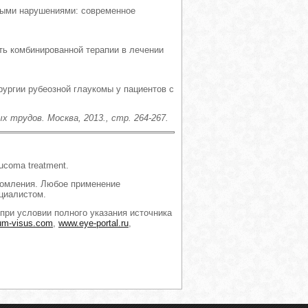
нными нарушениями: современное
сть комбинированной терапии в лечении
рургии рубеозной глаукомы у пациентов с
 трудов. Москва, 2013., стр. 264-267.
aucoma treatment.
комления. Любое применение
циалистом.
при условии полного указания источника
um-visus.com
,
www.eye-portal.ru
,