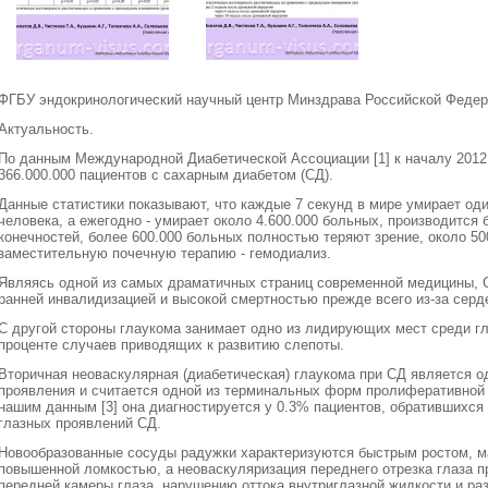
ФГБУ эндокринологический научный центр Минздрава Российской Федера
Актуальность.
По данным Международной Диабетической Ассоциации [1] к началу 2012
366.000.000 пациентов с сахарным диабетом (СД).
Данные статистики показывают, что каждые 7 секунд в мире умирает оди
человека, а ежегодно - умирает около 4.600.000 больных, производится 
конечностей, более 600.000 больных полностью теряют зрение, около 5
заместительную почечную терапию - гемодиализ.
Являясь одной из самых драматичных страниц современной медицины,
ранней инвалидизацией и высокой смертностью прежде всего из-за серд
С другой стороны глаукома занимает одно из лидирующих мест среди гл
проценте случаев приводящих к развитию слепоты.
Вторичная неоваскулярная (диабетическая) глаукома при СД является од
проявления и считается одной из терминальных форм пролиферативной 
нашим данным [3] она диагностируется у 0.3% пациентов, обратившихся з
глазных проявлений СД.
Новообразованные сосуды радужки характеризуются быстрым ростом, ма
повышенной ломкостью, а неоваскуляризация переднего отрезка глаза п
передней камеры глаза, нарушению оттока внутриглазной жидкости и ра