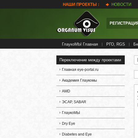
НАШИ ПРОЕКТЫ :
НОВОСТИ
РЕГИСТРАЦИ
ГлаукоМЫ Главная
РГО, RGS
Б
Переключение между проектами
Главная eye-portal.ru
Академия Глаукомы
AMD
ЭСАР, SABAR
ГлаукоМЫ
Dry Eye
Diabetes and Eye