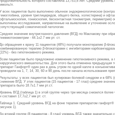
продолжительность которого составляла 13,7±3,8 лет. Средний уровень 
ммоль/л.
У всех пациентов было выполнено обычное эндокринологическое (контро
гемоглобина, уровня триглицеридов, общего белка, холестерина) и офта
офтальмоскопия, гониоскопия, бесконтактная тонометрия, периметрия) о
выполнены исследования, направленные на выявление и уточнение ослож
сопутствующей соматической патологии.
Среднее значение внутриглазного давления (ВГД) по Маклакову при обращ
пневмотонометрии - 44.1±2.7 мм рт. ст.
До обращения к врачу 11 пациентов (48%) получали монотерапию β-блока
комбинированную терапию β-блокаторами с ингибиторами карбоангидраз
(22%) - без гипотензивного режима.
Всем пациентам было предложено изменение гипотензивного режима, а 
хирургического вмешательства. Для этого была отменена предыдущая т
препарат Ганфорт® один раз в день утром по одной капле в конъюнкти
проводили на 1, 7, 14, 30, 60 и 90 день после начала использования пре
Результаты: у всех пациентов был купирован болевой синдром и в 68% (г
снижение ВГД. У этих пациентов (15 пациентов - 17 глаз) среднее значен
препарата было 18.7±1.7 мм рт.ст.
Уровень ВГД (таблица 1) в этой группе через три месяца снизился более
и составил 17,7±2,7 мм рт. ст.
Таблица 1. Средний уровень ВГД на фоне терапии препаратом ганфорт® 
рисунок 1).
Во второй группе (8 пациентов - 8 глаз) уровень ВГД также значительно с