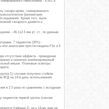
гликированного гемоглобина - 8,5±1.9
ль сахара крови, гликированного
льмологическое (визометрия,
бследование. Кроме того, были
нений сахарного диабета и
ении – 46.1±2.5 мм рт. ст., по данным
торами, 7 пациентов (30%) -
ы или аналогами простагландина F2α и 5
при отсутствии эффекта - проведение
ерапия и назначен комбинированный
вальный мешок. Плановые осмотры
парата.
руппа 1) случаев получено стойкое
ие ВГД на 14-й день использования
 чем в 2.5 раза по сравнению с исходным
у пациентов первой группы (смотри
низился (таблица 2), но к 14-му дню не