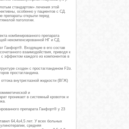
лотым стандартом» лечения этой
ективны, особенно у пациентов с СД.
ые препараты открыли перед
тяжелой патологии.
екта комбинированного препарата
ящей некомпенсированной НГ и СД.
ат Ганфорт®. Входящие в его состав
сочетанного взаимодействия, приводя к
 с эффектом каждого из компонентов в
труктуре сходен с простагландином F2α.
торов простагландина.
 оттока внутриглазной жидкости (ВГЖ)
томиметической и
ат проникает в системный кровоток и
ка.
ированного препарата Ганфорт® у 23
тавил 64,4±4,5 лет. У всех больных
сулинотерапии, средняя