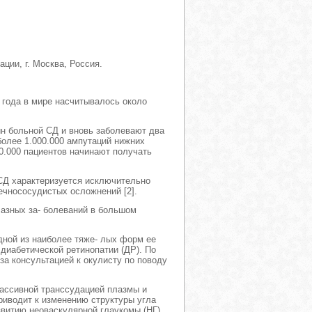
ции, г. Москва, Россия.
 года в мире насчитывалось около
н больной СД и вновь заболевают два
более 1.000.000 ампутаций нижних
00.000 пациентов начинают получать
 СД характеризуется исключительно
ечнососудистых осложнений [2].
азных за- болеваний в большом
ной из наиболее тяже- лых форм ее
диабетической ретинопатии (ДР). По
а консультацией к окулисту по поводу
ссивной транссудацией плазмы и
риводит к изменению структуры угла
звитию неоваскулярной глаукомы (НГ).