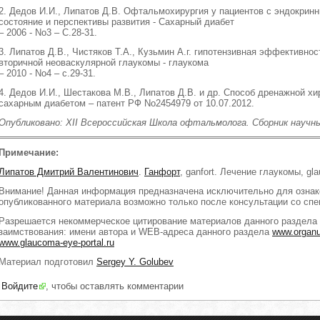
2. Дедов И.И., Липатов Д.В. Офтальмохирургия у пациентов с эндокри
состояние и перспективы развития - Сахарный диабет
– 2006 - No3 – С.28-31.
3. Липатов Д.В., Чистяков Т.А., Кузьмин А.г. гипотензивная эффективно
вторичной неоваскулярной глаукомы - глаукома
– 2010 - No4 – с.29-31.
4. Дедов И.И., Шестакова М.В., Липатов Д.В. и др. Способ дренажной хи
сахарным диабетом – патент РФ No2454979 от 10.07.2012.
Опубликовано: XII Всероссийская Школа офтальмолога. Сборник научных
Примечание:
Липатов Дмитрий Валентинович
.
Ганфорт
, ganfort. Лечение глаукомы, gl
Внимание! Данная информация предназначена исключительно для озна
опубликованного материала возможно только после консультации со спе
Разрешается некоммерческое цитирование материалов данного раздела 
заимствования: имени автора и WEB-адреcа данного раздела
www.organ
www.glaucoma-eye-portal.ru
Материал подготовил
Sergey Y. Golubev
Войдите
, чтобы оставлять комментарии