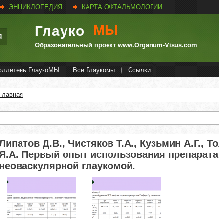
ЭНЦИКЛОПЕДИЯ
КАРТА ОФТАЛЬМОЛОГИИ
МЫ
Глауко
Я
Образовательный проект www.Organum-Visus.com
юллетень ГлаукоМЫ
Все Глаукомы
Ссылки
Главная
Вы здесь
Липатов Д.В., Чистяков Т.А., Кузьмин А.Г., Т
Я.А. Первый опыт использования препарата
неоваскулярной глаукомой.