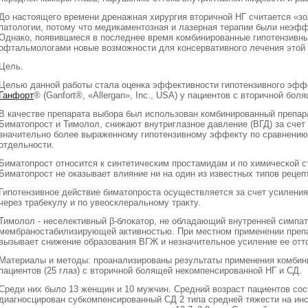
До настоящего времени дренажная хирургия вторичной НГ считается «зо
патологии, потому что медикаментозная и лазерная терапии были неэфф
Однако, появившиеся в последнее время комбинированные гипотензивн
офтальмологами новые возможности для консервативного лечения этой 
Цель.
Целью данной работы стала оценка эффективности гипотензивного эфф
Ганфорт
® (Ganfort®, «Аllergan», Inc., USA) у пациентов с вторичной бол
В качестве препарата выбора был использован комбинированный препар
Биматопрост и Тимолол, снижают внутриглазное давление (ВГД) за счет 
значительно более выраженному гипотензивному эффекту по сравнению
отдельности.
Биматопрост относится к синтетическим простамидам и по химической с
Биматопрост не оказывает влияние ни на один из известных типов рецеп
Гипотензивное действие биматопроста осуществляется за счет усиления
через трабекулу и по увеосклеральному тракту.
Тимолол - неселективный β-блокатор, не обладающий внутренней симпа
мембраностабилизирующей активностью. При местном применении препар
вызывает снижение образования ВГЖ и незначительное усиление ее отто
Материалы и методы: проанализированы результаты применения комбин
пациентов (25 глаз) с вторичной болящей некомпенсированной НГ и СД.
Среди них было 13 женщин и 10 мужчин. Средний возраст пациентов сос
диагносцирован субкомпенсированный СД 2 типа средней тяжести на ин