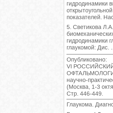
гидродинамики вн
открытоугольнои
показателей. Н
5. Светикова Л.
биомеханических
гидродинамики гл
глаукомой: Дис. .
Опубликовано:
VI РОССИЙСК
ОФТАЛЬМОЛОГИЧ
научно-практиче
(Москва, 1-3 октя
Стр. 446-449.
Глаукома. Диагн