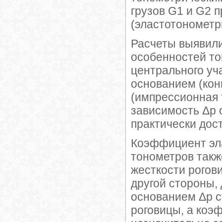
грузов G1 и G2 
(эластотонометр
Расчеты выявили
особенностей т
центрального уч
основанием (кон
(импрессионная 
зависимость Δp 
практически дос
Коэффициент эл
тонометров также
жесткости рогов
другой стороны,
основанием Δp с
роговицы, а коэ