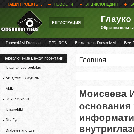
НАШИ ПРОЕКТЫ :
НОВОСТИ
ЭНЦИКЛОПЕДИЯ
К
Глауко
РЕГИСТРАЦИЯ
Образовательны
ГлаукоМЫ Главная
РГО, RGS
Бюллетень ГлаукоМЫ
Все 
Главная
Переключение между проектами
Вы здесь
Главная eye-portal.ru
Академия Глаукомы
AMD
Моисеева И
ЭСАР, SABAR
основания
ГлаукоМЫ
информатив
Dry Eye
внутриглаз
Diabetes and Eye