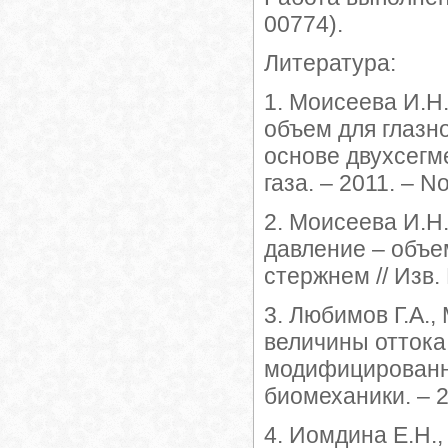
00774).
Литература:
1. Моисеева И.Н.
объем для глазн
основе двухсегмен
газа. – 2011. – No
2. Моисеева И.Н
давление – объе
стержнем // Изв. 
3. Любимов Г.А.,
величины оттока
модифицированно
биомеханики. – 20
4. Иомдина Е.Н.,