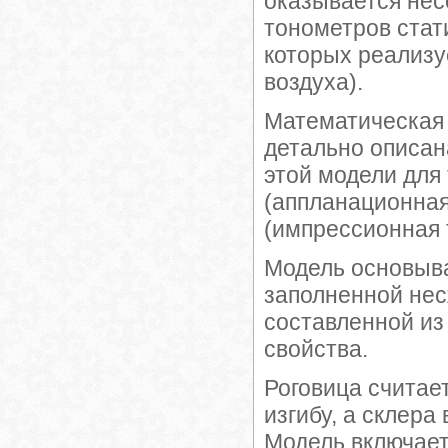
оказывается не
тонометров стат
которых реализу
воздуха).
Математическая 
детально описана
этой модели дл
(аппланационная
(импрессионная т
Модель основыва
заполненной нес
составленной и
свойства.
Роговица считает
изгибу, а склера
Модель включает