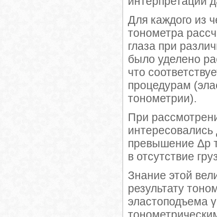
интерпретации д
Для каждого из 
тонометра расс
глаза при разли
было уделено ра
что соответству
процедурам (эла
тонометрии).
При рассмотрени
интересовались 
превышение Δp т
в отсутствие груз
Знание этой ве
результату тоно
эластоподъема γ 
тонометрическим