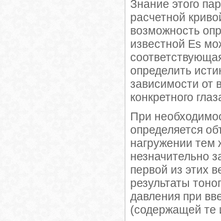
Знание этого па
расчетной криво
возможность опр
известной Es м
соответствующая
определить истин
зависимости от 
конкретного гла
При необходимос
определяется об
нагружении тем ж
незначительно з
первой из этих 
результаты тоног
давления при вв
(содержащей те