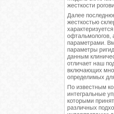
жесткости рогов
Далее последнюю
жесткостью скле
характеризуется 
офтальмологов, 
параметрами. Вме
параметры ригид
данным клиничес
отличает наш по
включающих множ
определимых для
По известным ко
интегральные уп
которыми принят
различных подхо