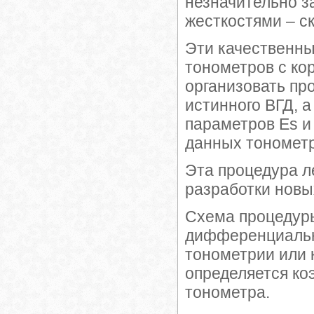
незначительно з
жесткостями – с
Эти качественны
тонометров с ко
организовать пр
истинного ВГД, 
параметров Es и 
данных тономет
Эта процедура л
разработки новых
Схема процедур
дифференциальна
тонометрии или 
определяется ко
тонометра.