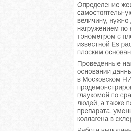
Определение жес
самостоятельную
величину, нужно
нагружением по 
тонометром с пл
известной Es ра
плоским основани
Проведенные нам
основании данн
в Московском НИИ
продемонстриро
глаукомой по с
людей, а также
препарата, умен
коллагена в склер
Работа выполнен