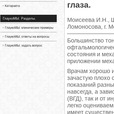
глаза.
Катаракта
Моисеева И.Н., Ш
ГлаукоМЫ. Разделы.
Ломоносова, г. М
ГлаукоМЫ: клинические примеры
ГлаукоМЫ: ответы на вопросы
Большинство тон
ГлаукоМЫ: задать вопрос
офтальмологичес
состояния и мех
приложении механ
Врачам хорошо и
зачастую плохо 
показаний разн
навсегда, а зави
(ВГД), так и от 
легко оцениваем
имеет существен