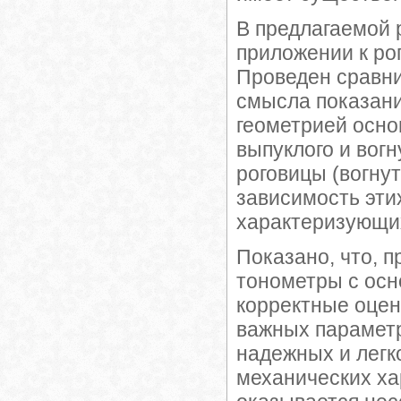
В предлагаемой
приложении к рог
Проведен сравни
смысла показани
геометрией осно
выпуклого и вогн
роговицы (вогну
зависимость этих
характеризующих
Показано, что, 
тонометры с осн
корректные оценк
важных параметр
надежных и легк
механических ха