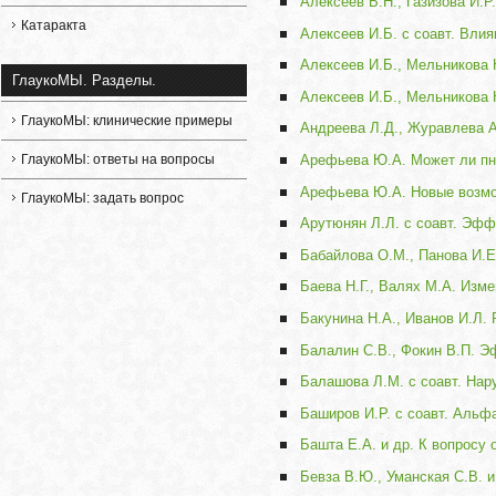
Алексеев В.Н., Газизова И.
Катаракта
Алексеев И.Б. с соавт. Вли
Алексеев И.Б., Мельникова 
ГлаукоМЫ. Разделы.
Алексеев И.Б., Мельникова 
ГлаукоМЫ: клинические примеры
Андреева Л.Д., Журавлева А
ГлаукоМЫ: ответы на вопросы
Арефьева Ю.А. Может ли пн
Арефьева Ю.А. Новые возмо
ГлаукоМЫ: задать вопрос
Арутюнян Л.Л. с соавт. Эфф
Бабайлова О.М., Панова И.Е
Баева Н.Г., Валях М.А. Изм
Бакунина Н.А., Иванов И.Л.
Балалин С.В., Фокин В.П. Э
Балашова Л.М. с соавт. Нар
Баширов И.Р. с соавт. Альф
Башта Е.А. и др. К вопросу
Бевза В.Ю., Уманская С.В. 