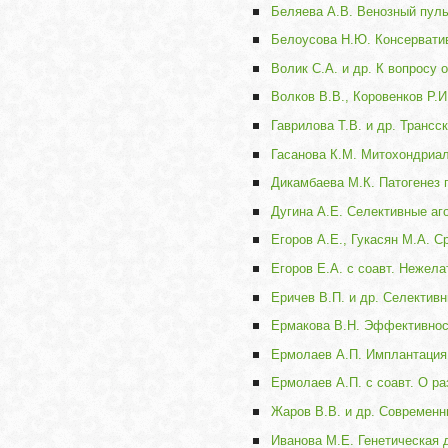
Беляева А.В. Венозный пул
Белоусова Н.Ю. Консерватив
Волик С.А. и др. К вопросу
Волков В.В., Коровенков Р.
Гаврилова Т.В. и др. Транс
Гасанова К.М. Митохондриал
Дикамбаева М.К. Патогенез 
Дугина А.Е. Селективные аг
Егоров А.Е., Гукасян М.А. 
Егоров Е.А. с соавт. Нежел
Еричев В.П. и др. Селектив
Ермакова В.Н. Эффективнос
Ермолаев А.П. Имплантация
Ермолаев А.П. с соавт. О р
Жаров В.В. и др. Современн
Иванова М.Е. Генетическая 