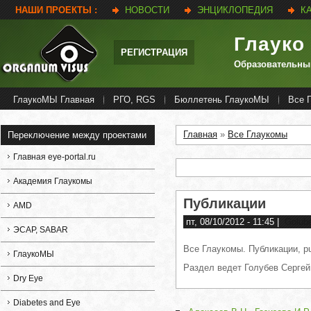
НАШИ ПРОЕКТЫ :
НОВОСТИ
ЭНЦИКЛОПЕДИЯ
К
Глауко
РЕГИСТРАЦИЯ
Образовательны
ГлаукоМЫ Главная
РГО, RGS
Бюллетень ГлаукоМЫ
Все 
Главная
»
Все Глаукомы
Переключение между проектами
Вы здесь
Главная eye-portal.ru
Академия Глаукомы
Публикации
AMD
пт, 08/10/2012 - 11:45
|
Golub
ЭСАР, SABAR
Все Глаукомы. Публикации, pub
ГлаукоМЫ
Раздел ведет Голубев Серге
Dry Eye
Diabetes and Eye