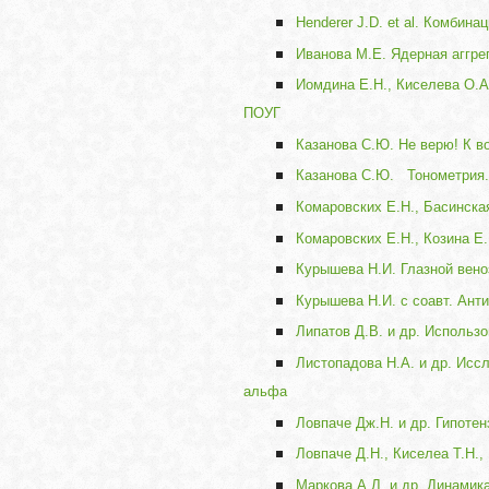
Henderer J.D. et al. Комбин
Иванова М.Е. Ядерная аггре
Иомдина Е.Н., Киселева О.А
ПОУГ
Казанова С.Ю. Не верю! К в
Казанова С.Ю. Тонометрия.
Комаровских Е.Н., Басинска
Комаровских Е.Н., Козина Е
Курышева Н.И. Глазной вено
Курышева Н.И. с соавт. Ант
Липатов Д.В. и др. Использ
Листопадова Н.А. и др. Исс
альфа
Ловпаче Дж.Н. и др. Гипоте
Ловпаче Д.Н., Киселеа Т.Н.
Маркова А.Л. и др. Динамик