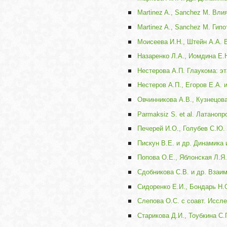
Martinez A., Sanchez M. Вл
Martinez A., Sanchez M. Ги
Моисеева И.Н., Штейн А.А.
Назаренко Л.А., Иомдина Е.Н
Нестерова А.П. Глаукома: э
Нестеров А.П., Егоров Е.А.
Овчинникова А.В., Кузнецов
Parmaksiz S. et al. Латаноп
Печерей И.О., Голубев С.Ю.
Пискун В.Е. и др. Динамика 
Попова О.Е., Яблонская Л.Я
Сдобникова С.В. и др. Взаи
Сидоренко Е.И., Бондарь Н.
Слепова О.С. с соавт. Иссл
Старикова Д.И., Тоубкина С