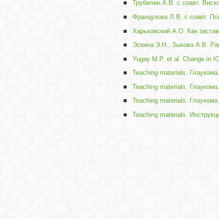
Трубилин А.В. с соавт. Вис
Французова Л.В. с соавт. П
Харьковский А.О. Как заста
Эскина Э.Н., Зыкова А.В. Р
Yugay M.P. et al. Change in IO
Teaching materials. Глауком
Teaching materials. Глауко
Teaching materials. Глауко
Teaching materials. Инструк